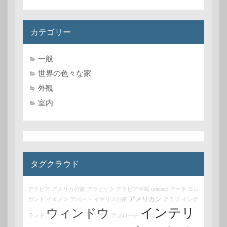
カテゴリー
一般
世界の色々な家
外観
室内
タグクラウド
アラビア
アメリカの家
アラビック
アラビア半島
unesco
アーチ
エレ
アメリカン
ガント
イエメン
アパート
イギリスの家
アラブ
イング
インテリ
ウィンドウ
ランド
アプローチ