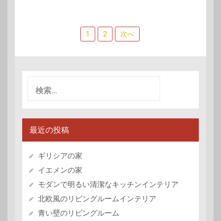
投
1
2
次へ
稿
ナ
ビ
検
索:
ゲ
ー
シ
最近の投稿
ョ
ギリシアの家
ン
イエメンの家
モダンで明るい清潔なキッチンインテリア
北欧風のリビングルームインテリア
青い壁のリビングルーム