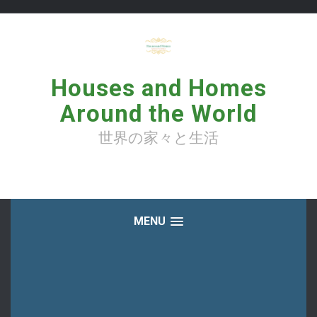
コ
ン
テ
ン
ツ
へ
Houses and Homes
ス
キ
Around the World
ッ
プ
世界の家々と生活
MENU