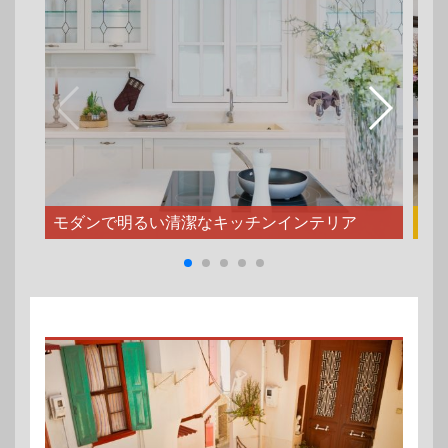
モダンで明るい清潔なキッチンインテリア
北