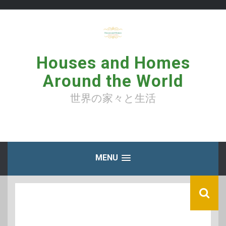
コ
ン
テ
ン
ツ
へ
Houses and Homes
ス
キ
Around the World
ッ
プ
世界の家々と生活
MENU