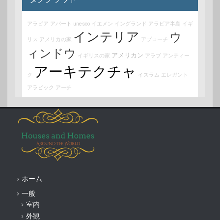
アラビア
アパート
unesco
イエメン
イングランド
アラビア半島
イギ
インテリア
ウ
リス
アメリカの家
アプローチ
ィンドウ
アメリカン
イギリスの家
アラブ
アンティー
アーキテクチャ
ク
イスラム
エレガント
アラビック
アーチ
ホーム
一般
室内
外観