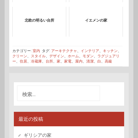
北欧の明るい台所
イエメンの家
カテゴリー:
室内
タグ:
アーキテクチャ
、
インテリア
、
キッチン
、
クリーン
、
スタイル
、
デザイン
、
ホーム
、
モダン
、
ラグジュアリ
ー
、
住居
、
冷蔵庫
、
台所
、
家
、
家電
、
屋内
、
清潔
、
白
、
高級
検
索:
最近の投稿
ギリシアの家