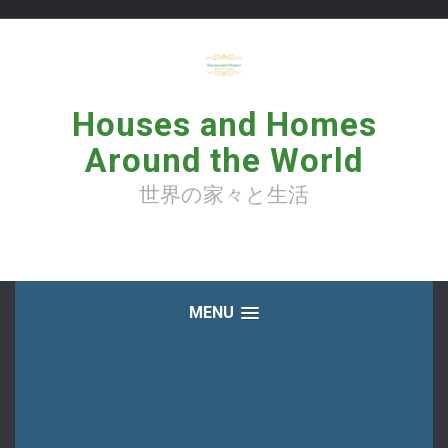
コ
ン
テ
ン
ツ
へ
Houses and Homes
ス
キ
Around the World
ッ
プ
世界の家々と生活
MENU