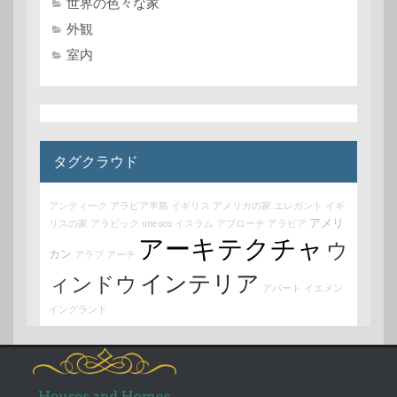
世界の色々な家
外観
室内
タグクラウド
アンティーク
アラビア半島
イギリス
アメリカの家
エレガント
イギ
アメリ
リスの家
アラビック
unesco
イスラム
アプローチ
アラビア
アーキテクチャ
ウ
カン
アラブ
アーチ
インテリア
ィンドウ
アパート
イエメン
イングランド