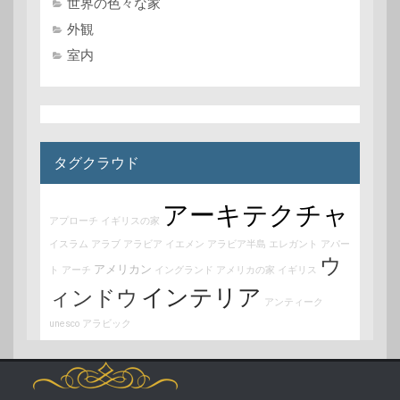
世界の色々な家
外観
室内
タグクラウド
アーキテクチャ
アプローチ
イギリスの家
イスラム
アラブ
アラビア
イエメン
アラビア半島
エレガント
アパー
ウ
アメリカン
ト
アーチ
イングランド
アメリカの家
イギリス
インテリア
ィンドウ
アンティーク
unesco
アラビック