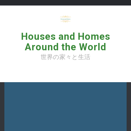
コ
ン
テ
ン
ツ
へ
Houses and Homes
ス
キ
Around the World
ッ
プ
世界の家々と生活