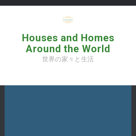
コ
ン
テ
ン
ツ
へ
Houses and Homes
ス
キ
Around the World
ッ
プ
世界の家々と生活