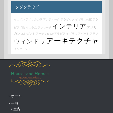
タグクラウド
イエメン
アメリカの家
アンティーク
アラビック
イギリスの家
アラ
インテリア
アメリ
ビア半島
イスラム
アプローチ
カン
エレガント
アーチ
unesco
アラビア
イギリス
アパート
アラブ
アーキテクチャ
ウィンドウ
イングランド
ホーム
一般
室内