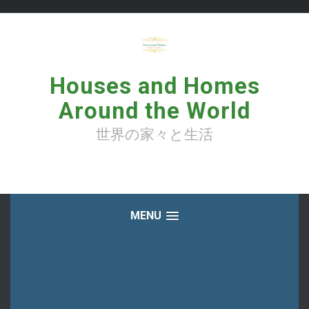
コ
ン
テ
ン
ツ
へ
Houses and Homes
ス
キ
Around the World
ッ
プ
世界の家々と生活
MENU