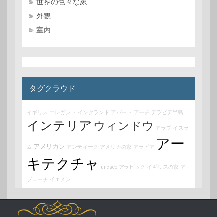
世界の色々な家
外観
室内
タグクラウド
イギリス
エレガント
イングランド
アパート
アーチ
アラビア半島
インテリア
ウィンドウ
アラブ
イスラ
アー
アメリカン
ム
アンティーク
アメリカの家
アラビア
キテクチャ
unesco
アラビック
イギリスの家
ア
プローチ
イエメン