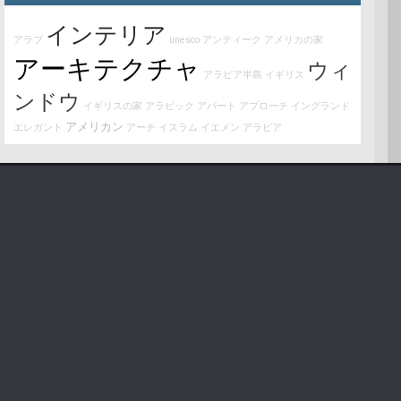
インテリア
アラブ
unesco
アンティーク
アメリカの家
アーキテクチャ
ウィ
アラビア半島
イギリス
ンドウ
イギリスの家
アラビック
アパート
アプローチ
イングランド
アメリカン
エレガント
アーチ
イスラム
イエメン
アラビア