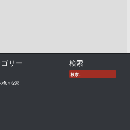
テゴリー
検索
検
索:
の色々な家