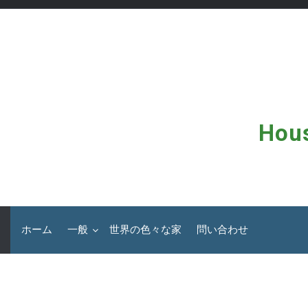
コ
ン
テ
ン
ツ
へ
ス
キ
ッ
Hous
プ
ホーム
一般
世界の色々な家
問い合わせ