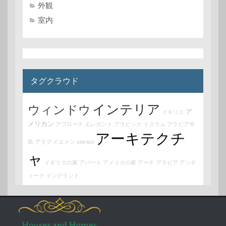
外観
室内
タグクラウド
インテリア
ウィンドウ
ア
イギリス
メリカン
アプローチ
エレガント
アラビック
イスラム
アラビア半
アーキテクチ
島
アラブ
イエメン
unesco
ャ
イギリスの家
アパート
アメリカの家
アーチ
アラビア
アンテ
ィーク
イングランド