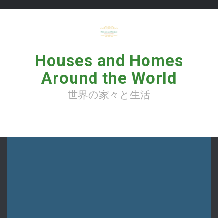
コ
ン
テ
ン
ツ
へ
Houses and Homes
ス
キ
Around the World
ッ
プ
世界の家々と生活