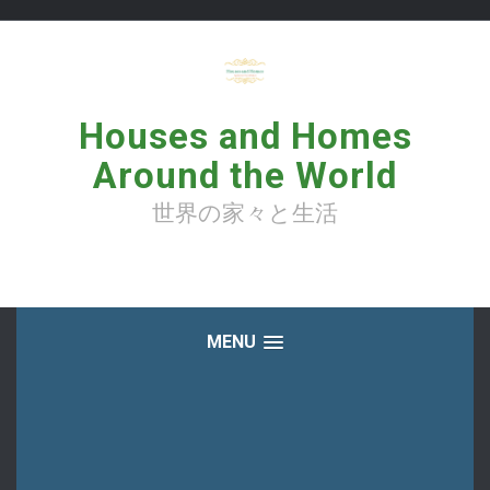
コ
ン
テ
ン
ツ
へ
Houses and Homes
ス
キ
Around the World
ッ
プ
世界の家々と生活
MENU