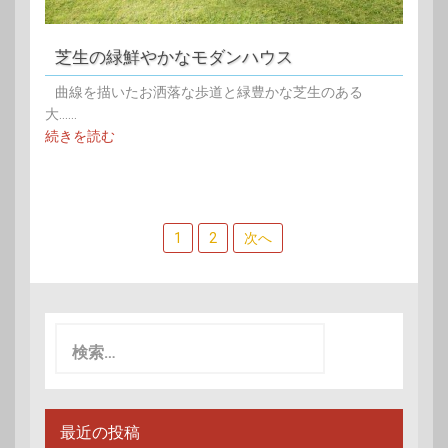
芝生の緑鮮やかなモダンハウス
曲線を描いたお洒落な歩道と緑豊かな芝生のある
大......
続きを読む
投
1
2
次へ
稿
ナ
ビ
検
索:
ゲ
ー
シ
最近の投稿