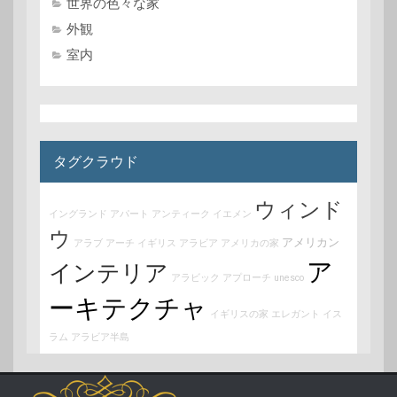
世界の色々な家
外観
室内
タグクラウド
ウィンド
イングランド
アパート
アンティーク
イエメン
ウ
アメリカン
アラブ
アーチ
イギリス
アラビア
アメリカの家
ア
インテリア
アラビック
アプローチ
unesco
ーキテクチャ
イギリスの家
エレガント
イス
ラム
アラビア半島