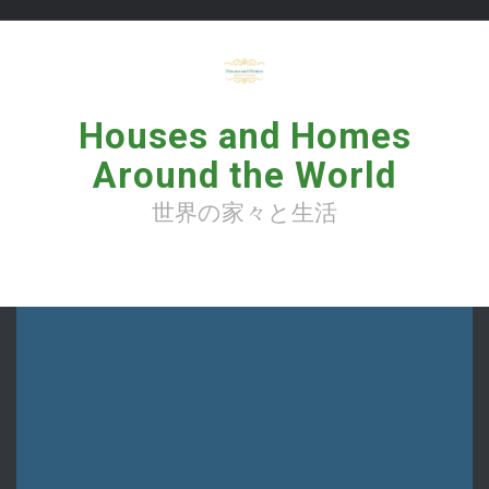
コ
ン
テ
ン
ツ
へ
Houses and Homes
ス
キ
Around the World
ッ
プ
世界の家々と生活