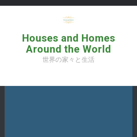
コ
ン
テ
ン
ツ
へ
Houses and Homes
ス
キ
Around the World
ッ
プ
世界の家々と生活