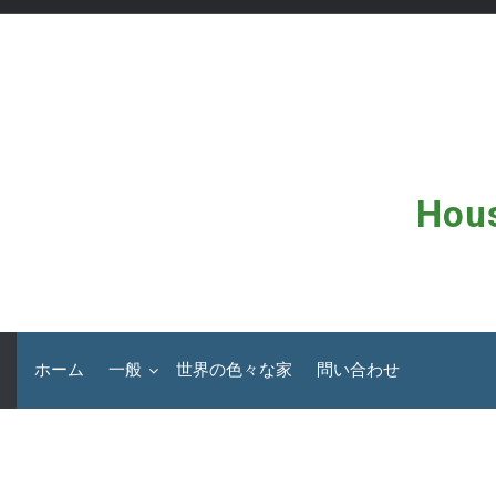
コ
ン
テ
ン
ツ
へ
ス
キ
ッ
Hous
プ
ホーム
一般
世界の色々な家
問い合わせ