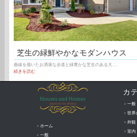
芝生の緑鮮やかなモダンハウス
曲線を描いたお洒落な歩道と緑豊かな芝生のある大......
続きを読む
カ
一般
世界
外観
ホーム
室内
一般