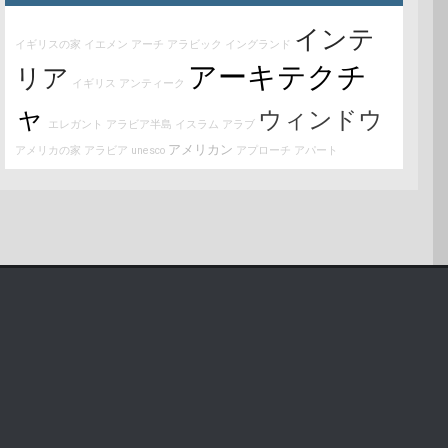
インテ
イギリスの家
イエメン
アーチ
アラビック
イングランド
アーキテクチ
リア
イギリス
アンティーク
ャ
ウィンドウ
エレガント
アラビア半島
イスラム
アラブ
アメリカン
アメリカの家
アラビア
unesco
アプローチ
アパート