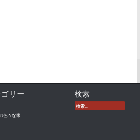
テゴリー
検索
検
索:
の色々な家