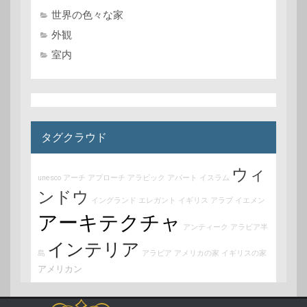
世界の色々な家
外観
室内
タグクラウド
ウィ
unesco
アーチ
アプローチ
アラビック
アパート
イスラム
ンドウ
イングランド
エレガント
イギリス
アラブ
イエメン
アーキテクチャ
アンティーク
アラビア半
インテリア
島
アラビア
アメリカの家
イギリスの家
アメリカン