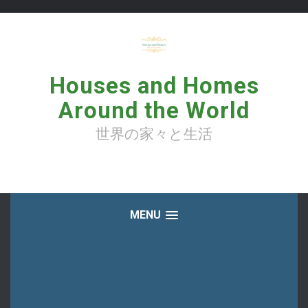
コ
ン
テ
ン
ツ
へ
Houses and Homes
ス
キ
Around the World
ッ
プ
世界の家々と生活
MENU