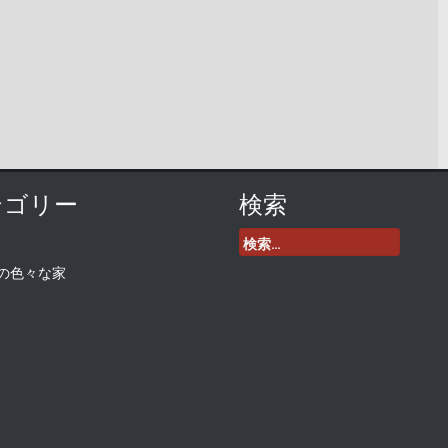
テゴリー
検索
検
索:
の色々な家