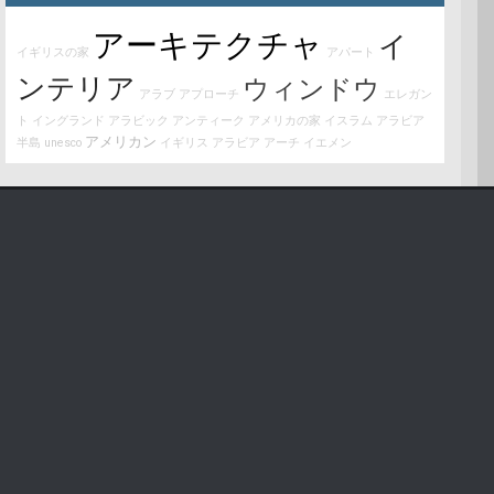
アーキテクチャ
イ
イギリスの家
アパート
ンテリア
ウィンドウ
アラブ
アプローチ
エレガン
ト
イングランド
アラビック
アンティーク
アメリカの家
イスラム
アラビア
アメリカン
半島
unesco
イギリス
アラビア
アーチ
イエメン