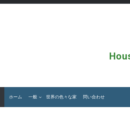
コ
ン
テ
ン
ツ
へ
ス
キ
ッ
Hous
プ
ホーム
一般
世界の色々な家
問い合わせ