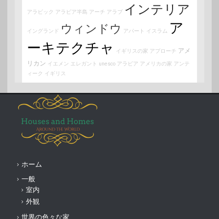
インテリア
アラビック
アラビア半島
アーチ
アラブ
ア
ウィンドウ
イングランド
アパート
イスラム
ーキテクチャ
アメ
イギリスの家
アプローチ
リカン
イエメン
エレガント
unesco
アラビア
アメリカの家
アンテ
ィーク
イギリス
ホーム
一般
室内
外観
世界の色々な家