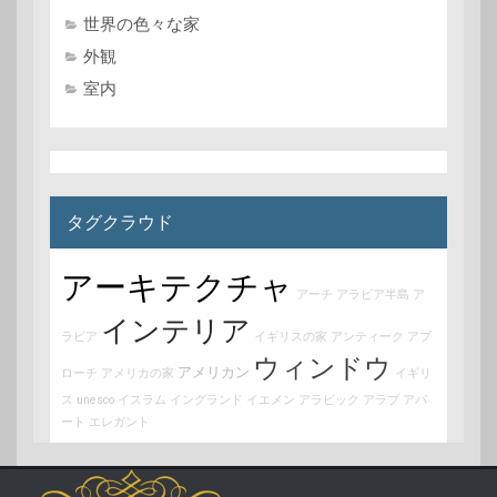
世界の色々な家
外観
室内
タグクラウド
アーキテクチャ
アーチ
アラビア半島
ア
インテリア
ラビア
イギリスの家
アンティーク
アプ
ウィンドウ
アメリカン
ローチ
アメリカの家
イギリ
ス
unesco
イスラム
イングランド
イエメン
アラビック
アラブ
アパ
ート
エレガント