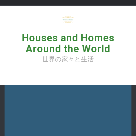
コ
ン
テ
ン
ツ
へ
Houses and Homes
ス
キ
Around the World
ッ
プ
世界の家々と生活