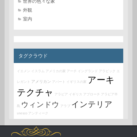
世界の色々な家
外観
室内
タグクラウド
イエメン
イスラム
アメリカの家
アーチ
イングランド
アラビック
エ
アーキ
アメリカン
レガント
アパート
イギリスの家
テクチャ
アラビア
イギリス
アプローチ
アラビア半
インテリア
ウィンドウ
島
アラブ
unesco
アンティーク