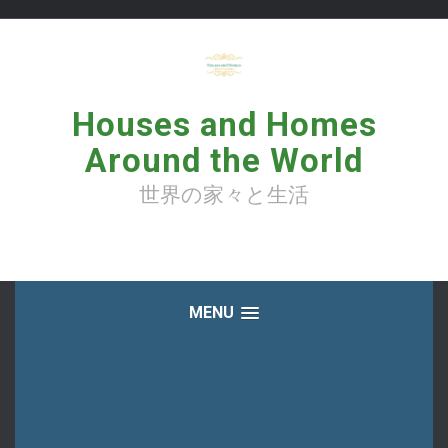
コ
ン
テ
ン
ツ
へ
Houses and Homes
ス
キ
Around the World
ッ
プ
世界の家々と生活
MENU