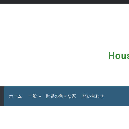
コ
ン
テ
ン
ツ
へ
ス
キ
ッ
Hous
プ
ホーム
一般
世界の色々な家
問い合わせ