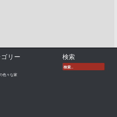
テゴリー
検索
検
索:
の色々な家