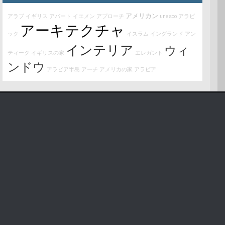
アメリカン
アラブ
イギリス
アパート
イエメン
アプローチ
unesco
アラビ
アーキテクチャ
ック
イスラム
イングランド
アン
インテリア
ウィ
ティーク
イギリスの家
エレガント
ンドウ
アラビア半島
アーチ
アメリカの家
アラビア