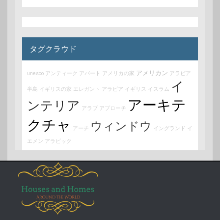
タグクラウド
アメリカン
unesco
アンティーク
アパート
アメリカの家
アラビア
イ
半島
イギリスの家
エレガント
アラビア
イギリス
イスラム
アーキテ
ンテリア
アラブ
アプローチ
クチャ
ウィンドウ
アーチ
イングランド
イ
エメン
アラビック