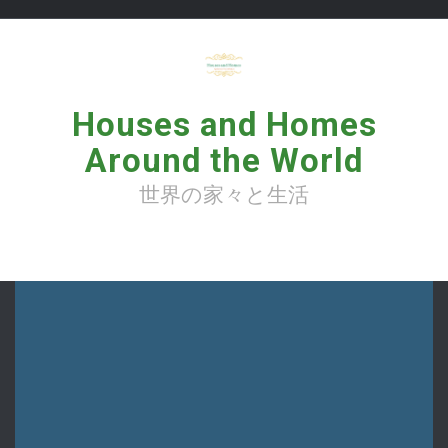
コ
ン
テ
ン
ツ
へ
Houses and Homes
ス
キ
Around the World
ッ
プ
世界の家々と生活